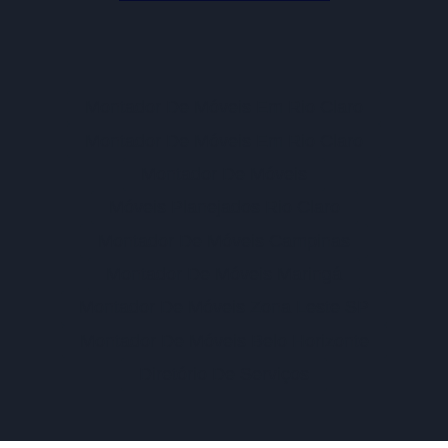
Montador De Móveis Em Rio Claro
Montador De Móveis Em Rio Claro
Montador De Móveis
Móveis Planejados Rio Claro
Montador De Móveis Campinas
Montador De Móveis Maringá
Montador De Móveis Zona Leste SP
Montador De Móveis Belo Horizonte
Diretório De Serviços